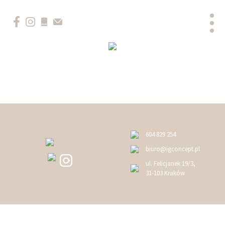
604 829 254
biuro@igconcept.pl
ul. Felicjanek 19/3,
31-103 Kraków