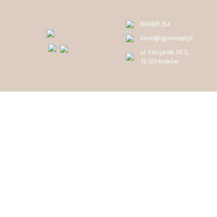
604 829 254
biuro@igconcept.pl
ul. Felicjanek 19/3,
31-103 Kraków