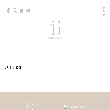
[URIS id=250]
604 829 254