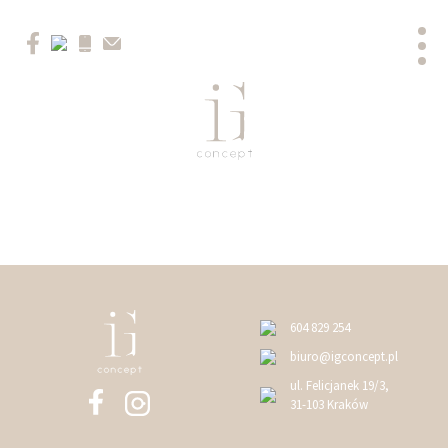
604 829 254
biuro@igconcept.pl
ul. Felicjanek 19/3,
31-103 Kraków